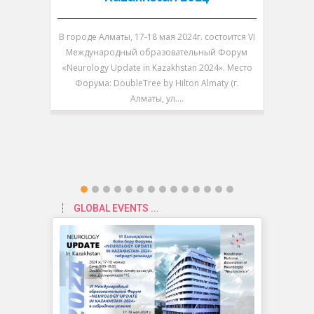
В городе Алматы, 17-18 мая 2024г. состоится VI
В городе 
Международный образовательный Форум
V Между
«Neurology Update in Kazakhstan 2024». Место
«Neurolo
Форума: DoubleTree by Hilton Almaty (г.
Форум
Алматы, ул.…
GLOBAL EVENTS ...