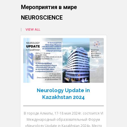
Мероприятия в мире
NEUROSCIENCE
VIEW ALL
Neurology Update in
N
Kazakhstan 2024
В городе Алматы, 17-18 мая 2024г. состоится VI
В городе 
Международный образовательный Форум
V Между
«Neurology Update in Kazakhstan 2024». Место
«Neurolo