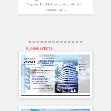
Форума: DoubleTree by Hilton Almaty (г.
Форум
Алматы, ул.…
GLOBAL EVENTS ...