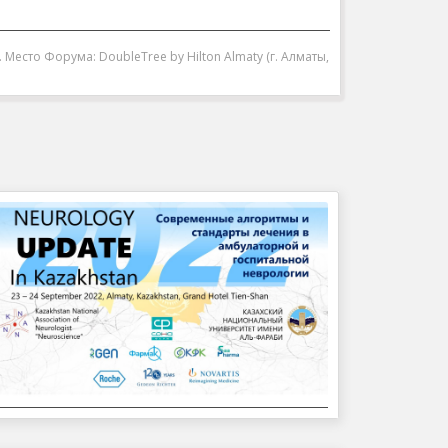
Место Форума: DoubleTree by Hilton Almaty (г. Алматы,
В городе