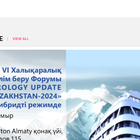
E
VIEW ALL