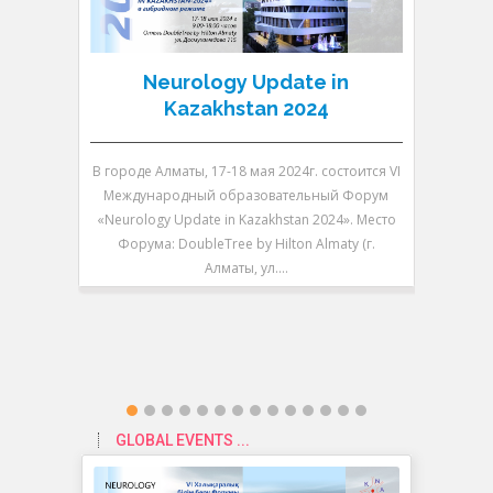
Neurology Update in
N
Kazakhstan 2024
В городе Алматы, 17-18 мая 2024г. состоится VI
В городе 
Международный образовательный Форум
V Между
«Neurology Update in Kazakhstan 2024». Место
«Neurolo
Форума: DoubleTree by Hilton Almaty (г.
Форум
Алматы, ул.…
GLOBAL EVENTS ...