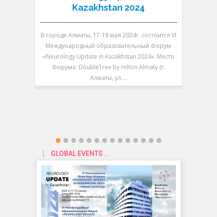
Kazakhstan 2024
В городе Алматы, 17-18 мая 2024г. состоится VI
В городе 
Международный образовательный Форум
V Между
«Neurology Update in Kazakhstan 2024». Место
«Neurolo
Форума: DoubleTree by Hilton Almaty (г.
Форум
Алматы, ул.…
GLOBAL EVENTS ...