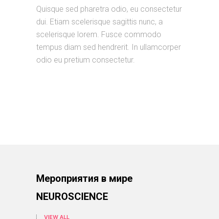
Quisque sed pharetra odio, eu consectetur
dui. Etiam scelerisque sagittis nunc, a
scelerisque lorem. Fusce commodo
tempus diam sed hendrerit. In ullamcorper
odio eu pretium consectetur.
Мероприятия в мире
NEUROSCIENCE
VIEW ALL