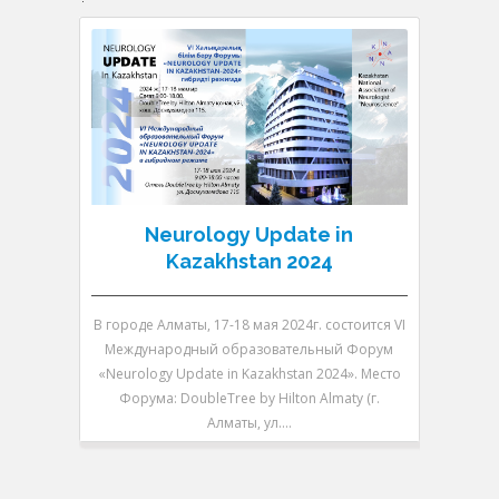
Neurology Update in
N
Kazakhstan 2024
В городе Алматы, 17-18 мая 2024г. состоится VI
В городе 
Международный образовательный Форум
V Между
«Neurology Update in Kazakhstan 2024». Место
«Neurolo
Форума: DoubleTree by Hilton Almaty (г.
Форум
Алматы, ул.…