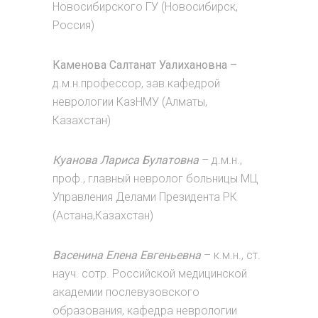
Новосибирского ГУ (Новосибирск,
Россия)
Каменова Салтанат Уалихановна –
д.м.н.профессор, зав.кафедрой
неврологии КазНМУ (Алматы,
Казахстан)
Куанова Лариса Булатовна
– д.м.н.,
проф., главный невролог больницы МЦ
Управления Делами Президента РК
(Астана,Казахстан)
Васенина Елена Евгеньевна
– к.м.н., ст.
науч. сотр. Российской медицинской
академии послевузовского
образования, кафедра неврологии