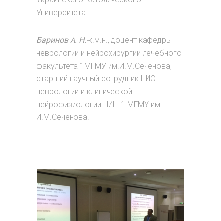
Университета.
Баринов А. Н.-
к.м.н., доцент кафедры
неврологии и нейрохирургии лечебного
факультета 1МГМУ им.И.М.Сеченова,
старший научный сотрудник НИО
неврологии и клинической
нейрофизиологии НИЦ 1 МГМУ им.
И.М.Сеченова.