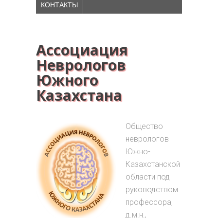
КОНТАКТЫ
Ассоциация
Неврологов
Южного
Казахстана
Общество
неврологов
Южно-
Казахстанской
области под
руководством
профессора,
д.м.н.,