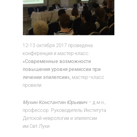
12-13 октября 2017 проведена
конференция и мастер-класс:
«Современные возможности
повышения уровня ремиссии при
лечении эпилепсии»,
мастер–класс
провели:
Мухин Константин Юрьевич
– д.м.н.,
профессор. Руководитель Института
Детской неврологии и эпилепсии
им.Свт.Луки