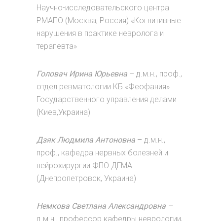
Научно-исследовательского центра
РМАПО (Москва, Россия) «Когнитивные
нарушения в практике невролога и
терапевта»
Головач Ирина Юрьевна
– д.м.н., проф.,
отдел ревматологии КБ «Феофания»
Государственного управления делами
(Киев,Украина)
Дзяк Людмила Антоновна
–
д.м.н.,
проф., кафедра нервных болезней и
нейрохирургии ФПО ДГМА
(Днепропетровск, Украина)
Немкова Светлана Александровна –
д.м.н., профессор кафедры неврологии,