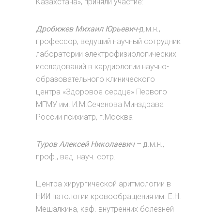
Казахстана», приняли участие:
Дробижев Михаил Юрьевич-
д.м.н.,
профессор, ведущий научный сотрудник
лаборатории электрофизиологических
исследований в кардиологии научно-
образовательного клинического
центра «Здоровое сердце» Первого
МГМУ им. И.М.Сеченова Минздрава
России психиатр, г.Москва
Туров Алексей Николаевич
– д.м.н.,
проф., вед. науч. сотр.
Центра хирургической аритмологии в
НИИ патологии кровообращения им. Е.Н.
Мешалкина, каф. внутренних болезней