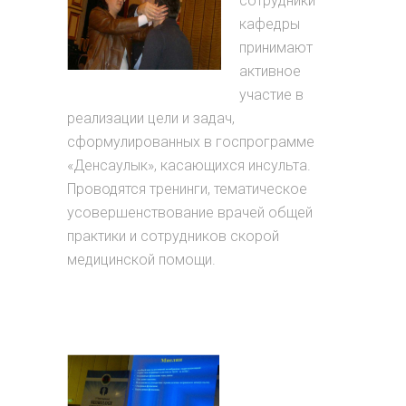
сотрудники
кафедры
принимают
активное
участие в
реализации цели и задач,
сформулированных в госпрограмме
«Денсаулык», касающихся инсульта.
Проводятся тренинги, тематическое
усовершенствование врачей общей
практики и сотрудников скорой
медицинской помощи.