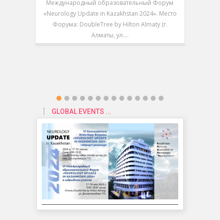
Международный образовательный Форум
V Между
«Neurology Update in Kazakhstan 2024». Место
«Neurolo
Форума: DoubleTree by Hilton Almaty (г.
Форум
Алматы, ул.…
GLOBAL EVENTS ...